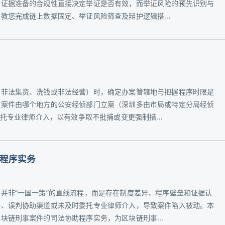
，证据准备的合规性直接决定举证是否有效，而举证风险的预先识别与
教您完成链上数据固定、举证风险筛查及辩护逻辑搭...
币非法集资、洗钱或非法经营）时，确定办案管辖地与把握程序时限是
注案件由哪个地方的公安经侦部门立案（深圳多由市局或特定分局经侦
委托专业律师介入，以有效争取不批捕或变更强制措...
程序实务
并非“一国一策”的直线流程，而是存在制度差异、程序壁垒和证据认
件、误判协助渠道或未及时委托专业律师介入，导致案件陷入被动。本
块链刑事案件的司法协助程序实务，为区块链刑事...