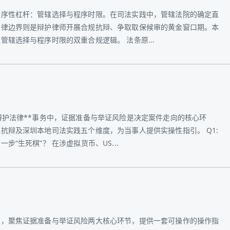
程序性杠杆：管辖选择与程序时限。在司法实践中，管辖法院的确定直
法律边界则是辩护律师开展合规抗辩、争取取保候审的黄金窗口期。本
辖选择与程序时限的双重合规逻辑。 法条原...
辩护法律**事务中，证据准备与举证风险是决定案件走向的核心环
抗辩及深圳本地司法实践五个维度，为当事人提供实操性指引。 Q1:
“生死棋”？ 在涉虚拟货币、US...
点，聚焦证据准备与举证风险两大核心环节，提供一套可操作的操作指