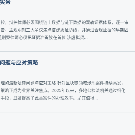
实务
管控。辩护律师必须围绕链上数据与链下数据的双轨证据体系，逐一审
报告、主观明知三大争议焦点搭建质证防线，并通过合规证据的早期固
刑案律师必须把证据准备放在首位 涉虚拟货...
问题与应对策略
理的最新法律问题与应对策略 针对区块链领域涉刑案件持续高发，
策略正成为业界关注焦点。2025年以来，多地公检法机关通过细化
手段，显著提高了此类案件的办理效率。尤其值得...