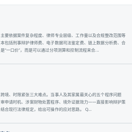
，主要依据案件复杂程度、律师专业层级、工作量以及合规整改范围等
成本包括刑事辩护律师费、电子数据司法鉴定费、链上数据分析费、合
“一口价”，而是可以通过分项测算和控制流程来合...
证跨境、时限紧张三大难点。当事人及其家属最关心的五个程序问题
候审申请时机、涉案财物处置程序、境外证据效力——直接影响辩护策
合现行法律规定，给出可操作的应对思路。 Q...