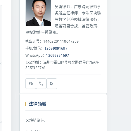
吴勇律师，广东跨元律师事
务所主任律师，专注区块链
与数字经济领域法律服务，
涵盖项目合规、监管政策、
股权激励与投融资。
执业证号：14403201110047359
手机/微信：
13699891697
WhatsApp：
13699891697
办公地址：深圳市福田区华强北路群星广场A座
32楼3227室
法律领域
区块链资讯