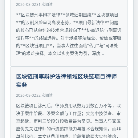
2026-08-02
31 次阅读
**区块链刑事辩护法律**领域近期围绕**区块链项目
**的涉刑风险呈现高发态势，**项目最新法律**问题
的核心已从单纯的技术合规转向了**协商退赔与刑事诉
讼程序**的路径选择。对于涉嫌非法经营、帮信或非吸
的**区块链项目**，当事人往往面临“私了”与“司法处
理”的艰难抉择。本文以实务案例为引，深度...
区块链刑事辩护法律领域区块链项目律师
实务
2026-08-02
22 次阅读
区块链项目涉刑后，律师费用从数万到数百万不等，取
决于案件阶段、涉案金额与工作量；实务中按侦查、审
查起诉、审判三阶段分段收费最为常见。当事人与家属
应优先关注律师的币流追踪能力与技术合规知识，而非
单纯比价。本文从费用构成、阶段策略两大实务维度，